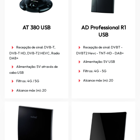
AT 380 USB
AD Professional R1
USB
Recepção de sinal:
DVB-T,
Recepção de sinal:
DVBT -
DVB-T HD, DVB-T2 HEVC, Radio
DVBT2 Hevc - TNT-HD - DAB+
DAB+
Alimentação:
5V USB
Alimentação:
5V através de
Filtros:
4G - 5G
cabo USB
Alcance máx (m):
20
Filtros:
4G / 5G
Alcance máx (m):
20