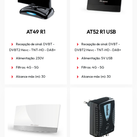
AT49 R1
AT52 R1 USB
Recepção de sinal:
DVBT -
Recepção de sinal:
DVBT -
DVBT2 Hevc - TNT-HD - DAB+
DVBT2 Hevc - TNT-HD - DAB+
Alimentação:
230V
Alimentação:
5V USB
Filtros:
4G - 5G
Filtros:
4G - 5G
Alcance máx (m):
30
Alcance máx (m):
30