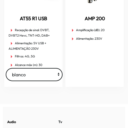
AT55 R1 USB
AMP 200
Recepção de sinal:
DVBT,
Amplificação (dB):
20
DVBT2 Hevc, TNT-HD, DAB+
Alimentação:
230V
Alimentação:
5V USB +
ALIMENTAÇÃO 230V
Filtros:
4G, 5G
Alcance máx (m):
30
Audio
Tv