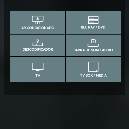
BLU RAY / DVD
AR CONDICIONADO
DESCODIFICADOR
BARRA DE SOM / ÁUDIO
TV BOX / MEDIA
TV