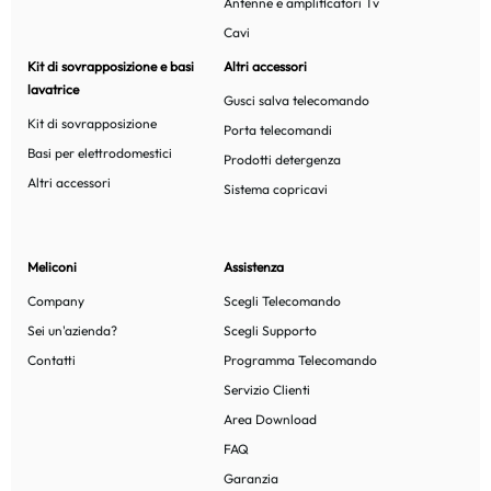
Antenne e amplificatori Tv
Cavi
Kit di sovrapposizione e basi
Altri accessori
lavatrice
Gusci salva telecomando
Kit di sovrapposizione
Porta telecomandi
Basi per elettrodomestici
Prodotti detergenza
Altri accessori
Sistema copricavi
Meliconi
Assistenza
Company
Scegli Telecomando
Sei un'azienda?
Scegli Supporto
Contatti
Programma Telecomando
Servizio Clienti
Area Download
FAQ
Garanzia