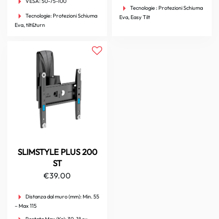
VESA:
50-75-100
Tecnologie :
Protezioni Schiuma
Tecnologie:
Protezioni Schiuma
Eva, Easy Tilt
Eva, tilt&turn
SLIMSTYLE PLUS 200
ST
€
39.00
Distanza dal muro (mm):
Min. 55
– Max 115
Portata Max (Kg):
30, 18 su