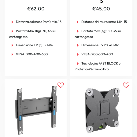
S
€
62.00
€
45.00
Distanza dal muro (mm):
Min. 15
Distanza dal muro (mm):
Min. 15
Portata Max (Kg):
70, 45 su
Portata Max (Kg):
50, 35 su
cartongesso
cartongesso
Dimensione TV (“):
50-86
Dimensione TV (“):
40-82
VESA:
300-400-600
VESA:
200-300-400
Tecnologie:
FAST BLOCK e
Protezioni Schiuma Eva