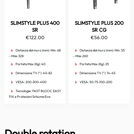
SLIMSTYLE PLUS 400
SLIMSTYLE PLUS 200
SR
SR CG
€
122.00
€
56.00
Distanza dal muro (mm):
Min. 68
Distanza dal muro (mm):
Min. 55
– Max 328
– Max 260
Portata Max (Kg):
40
Portata Max (Kg):
25
Dimensione TV (“):
40-82
Dimensione TV (“):
14-45
VESA:
200-300-400
VESA:
50-75-100-200
Tecnologie:
FAST BLOCK, EASY
FIX e Protezioni Schiuma Eva
Double rotation