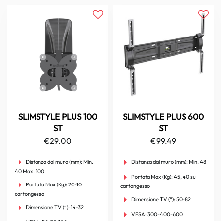
SLIMSTYLE PLUS 100
SLIMSTYLE PLUS 600
ST
ST
€
29.00
€
99.49
Distanza dal muro (mm):
Min.
Distanza dal muro (mm):
Min. 48
40 Max. 100
Portata Max (Kg):
45, 40 su
Portata Max (Kg):
20-10
cartongesso
cartongesso
Dimensione TV (“):
50-82
Dimensione TV (“):
14-32
VESA:
300-400-600