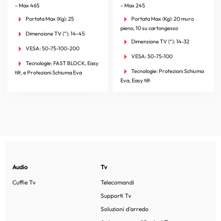
– Max 465
– Max 245
Portata Max (Kg):
25
Portata Max (Kg):
20 muro
pieno, 10 su cartongesso
Dimensione TV (“):
14-45
Dimensione TV (“):
14-32
VESA:
50-75-100-200
VESA:
50-75-100
Tecnologie:
FAST BLOCK, Easy
Tecnologie:
Protezioni Schiuma
tilt, e Protezioni Schiuma Eva
Eva, Easy tilt
Audio
Tv
Cuffie Tv
Telecomandi
Supporti Tv
Soluzioni d'arredo