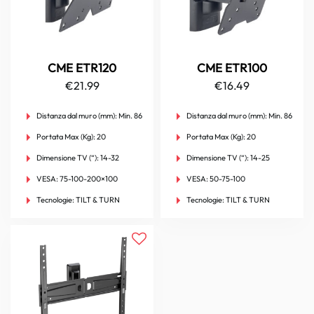
CME ETR120
CME ETR100
€
21.99
€
16.49
Distanza dal muro (mm):
Min. 86
Distanza dal muro (mm):
Min. 86
Portata Max (Kg):
20
Portata Max (Kg):
20
Dimensione TV (“):
14-32
Dimensione TV (“):
14-25
VESA:
75-100-200×100
VESA:
50-75-100
Tecnologie:
TILT & TURN
Tecnologie:
TILT & TURN