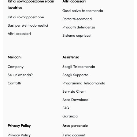
Kit di sovrapposizione e basi
Altri accessori
lavatrice
Gusci salva telecomando
Kit di sovrapposizione
Porta telecomandi
Basi per elettrodomestici
Prodotti detergenza
Altri accessori
Sistema copricavi
Meliconi
Assistenza
Company
Scegli Telecomando
Sei un'azienda?
Scegli Supporto
Contatti
Programma Telecomando
Servizio Clienti
Area Download
FAQ
Garanzia
Privacy Policy
Area personale
Privacy Policy
Il mio account