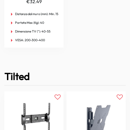
€
32.49
Distanza dal muro (mm):
Min. 15
Portata Max (Kg):
40
Dimensione TV (“):
40-55
VESA:
200-300-400
Tilted