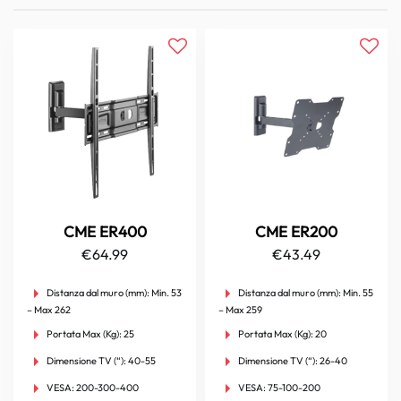
CME ER400
CME ER200
€
64.99
€
43.49
Distanza dal muro (mm):
Min. 53
Distanza dal muro (mm):
Min. 55
– Max 262
– Max 259
Portata Max (Kg):
25
Portata Max (Kg):
20
Dimensione TV (“):
40-55
Dimensione TV (“):
26-40
VESA:
200-300-400
VESA:
75-100-200