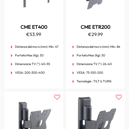
CME ET400
CME ETR200
€
53.99
€
29.99
Distanza dal muro (mm):
Min. 47
Distanza dal muro (mm):
Min. 86
Portata Max (Kg):
30
Portata Max (Kg):
30
Dimensione TV (“):
40-55
Dimensione TV (“):
26-40
VESA:
200-300-400
VESA:
75-100-200
Tecnologie :
TILT & TURN