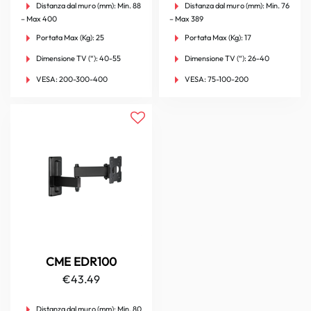
Distanza dal muro (mm):
Min. 88
Distanza dal muro (mm):
Min. 76
– Max 400
– Max 389
Portata Max (Kg):
25
Portata Max (Kg):
17
Dimensione TV (“):
40-55
Dimensione TV (“):
26-40
VESA:
200-300-400
VESA:
75-100-200
CME EDR100
€
43.49
Distanza dal muro (mm):
Min. 80