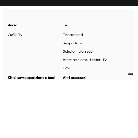
Audio
Tv
Cuffie Tv
Telecomandi
Supporti Tv
Soluzioni d'arredo
Antenne e amplificatori Tv
Cavi
Kit di sovrapposizione e basi
Altri accessori
lavatrice
Gusci salva telecomando
Kit di sovrapposizione
Porta telecomandi
Basi per elettrodomestici
Prodotti detergenza
Altri accessori
Sistema copricavi
Meliconi
Assistenza