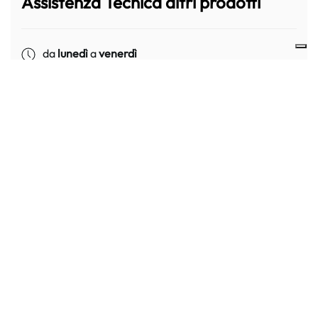
Assistenza Tecnica altri prodotti
da
lunedì
a
venerdì
dalle
8:30
alle
12:30
+39 051 763341
info@meliconi.com
Assistenza Shop Online
mel-customer@meliconi.com