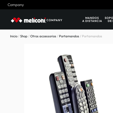
Company
Skip to main content
MANDOS
SOPO
COMPANY
A DISTANCIA
DE
Inicio
/
Shop
/
Otros accessorios
/
Portamandos
/ Portamandos