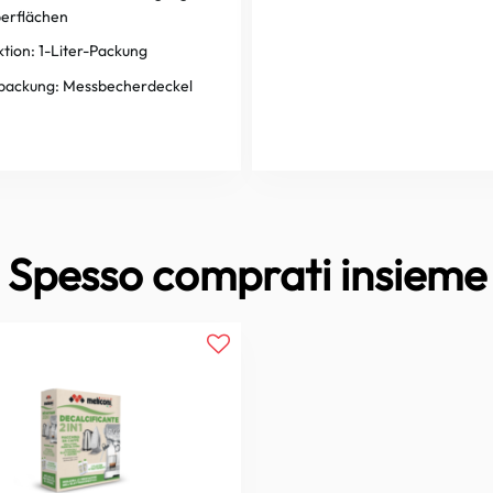
berflächen
ktion:
1-Liter-Packung
packung:
Messbecherdeckel
Spesso comprati insieme