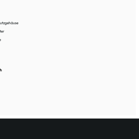
utzgehäuse
ter
e
ch