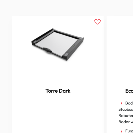
Torre Dark
Ec
Bod
Staubsa
Roboter
Bodenwi
Fun