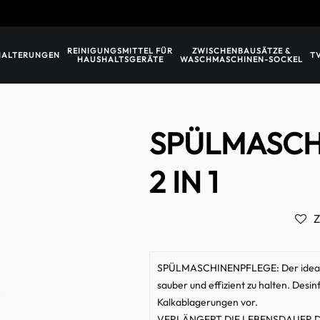
REINIGUNGSMITTEL FÜR
ZWISCHENBAUSÄTZE &
HALTERUNGEN
T
HAUSHALTSGERÄTE
WASCHMASCHINEN-SOCKEL
SPÜLMASCH
2 IN 1
Z
SPÜLMASCHINENPFLEGE: Der ideale 
sauber und effizient zu halten. Desi
Kalkablagerungen vor.
VERLÄNGERT DIE LEBENSDAUER DES G