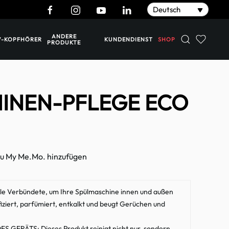
Deutsch
ANDERE
KUNDENDIENST
SHOP
V-KOPFHÖRER
PRODUKTE
INEN-PFLEGE ECO
u My Me.Mo. hinzufügen
Verbündete, um Ihre Spülmaschine innen und außen
nfiziert, parfümiert, entkalkt und beugt Gerüchen und
ERÄTS: Dieses Produkt reinigt nicht nur, sondern