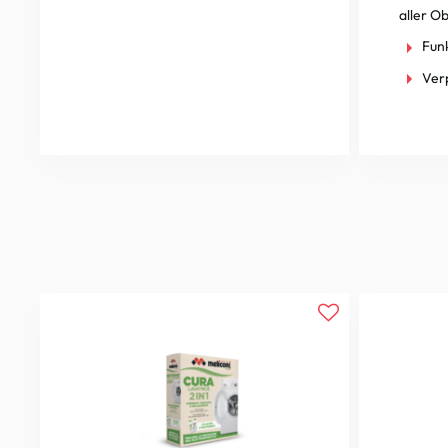
aller O
Fun
Ver