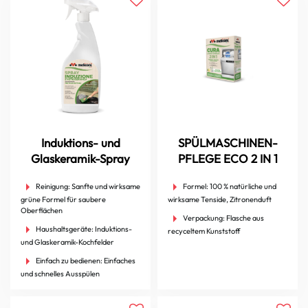
Induktions- und
SPÜLMASCHINEN-
Glaskeramik-Spray
PFLEGE ECO 2 IN 1
Reinigung:
Sanfte und wirksame
Formel:
100 % natürliche und
grüne Formel für saubere
wirksame Tenside, Zitronenduft
Oberflächen
Verpackung:
Flasche aus
Haushaltsgeräte:
Induktions-
recyceltem Kunststoff
und Glaskeramik-Kochfelder
Einfach zu bedienen:
Einfaches
und schnelles Ausspülen