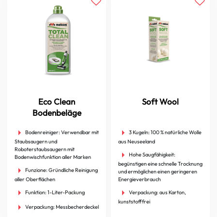
Eco Clean
Soft Wool
Bodenbeläge
Bodenreiniger:
Verwendbar mit
3 Kugeln:
100 % natürliche Wolle
Staubsaugern und
aus Neuseeland
Roboterstaubsaugern mit
Hohe Saugfähigkeit:
Bodenwischfunktion aller Marken
begünstigen eine schnelle Trocknung
Funzione:
Gründliche Reinigung
und ermöglichen einen geringeren
aller Oberflächen
Energieverbrauch
Funktion:
1-Liter-Packung
Verpackung:
aus Karton,
kunststofffrei
Verpackung:
Messbecherdeckel